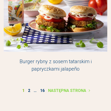
Burger rybny z sosem tatarskim i
papryczkami jalapeño
Stronicowanie
1
2
…
16
NASTĘPNA STRONA
wpisów