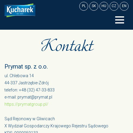
Skip
PL
SK
HU
CZ
EN
to
content
Kontakt
Prymat sp. z o.o.
ul. Chlebowa 14
44-337 Jastrzębie-Zdrój
telefon: +48 (32) 47-33-833
e-mail: prymat@prymat.pl
https://prymatgroup.pl/
Sąd Rejonowy w Gliwicach
X Wydział Gospodarczy Krajowego Rejestru Sądowego