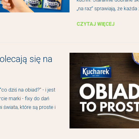
„na raz” sprawiają, że każda 
CZYTAJ WIĘCEJ
lecają się na
 dziś na obiad?" - i jest
ie marki - fixy do dań
 świata, które są proste i
.