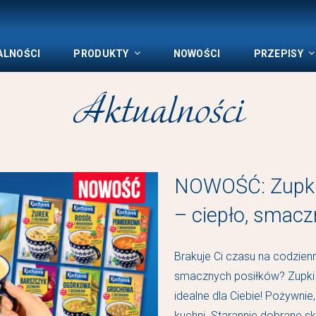
ALNOŚCI
PRODUKTY
NOWOŚCI
PRZEPISY
Aktualności
NOWOŚĆ: Zupki
– ciepło, smaczn
Brakuje Ci czasu na codzien
smacznych posiłków? Zupki 
idealne dla Ciebie! Pożywnie
kuchni. Starannie dobrane sk