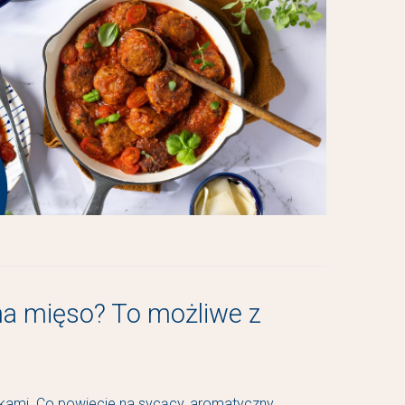
na mięso? To możliwe z
akami Co powiecie na sycący, aromatyczny