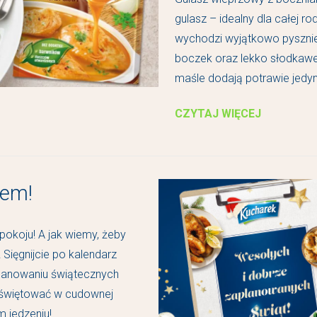
gulasz – idealny dla całej r
wychodzi wyjątkowo pysznie
boczek oraz lekko słodkawe
maśle dodają potrawie jedy
CZYTAJ WIĘCEJ
iem!
okoju! A jak wiemy, żeby
 Sięgnijcie po kalendarz
anowaniu świątecznych
 świętować w cudownej
jedzeniu!...