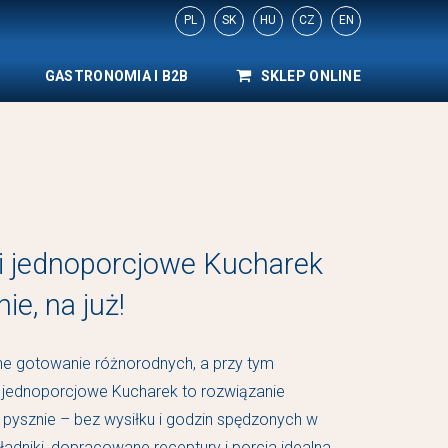
PL
SK
HU
CZ
EN
GASTRONOMIA I B2B
SKLEP ONLINE
 jednoporcjowe Kucharek
ie, na już!
ne gotowanie różnorodnych, a przy tym
jednoporcjowe Kucharek to rozwiązanie
, pysznie – bez wysiłku i godzin spędzonych w
ładniki, dopracowane receptury i porcja idealna