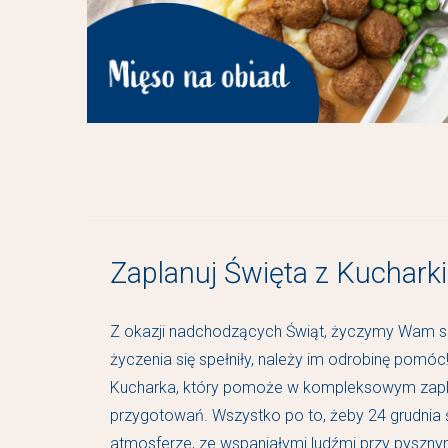
Zaplanuj Święta z Kuchark
Z okazji nadchodzących Świąt, życzymy Wam sp
życzenia się spełniły, należy im odrobinę pomóc!
Kucharka, który pomoże w kompleksowym zapl
przygotowań. Wszystko po to, żeby 24 grudnia
atmosferze, ze wspaniałymi ludźmi przy pysznym 