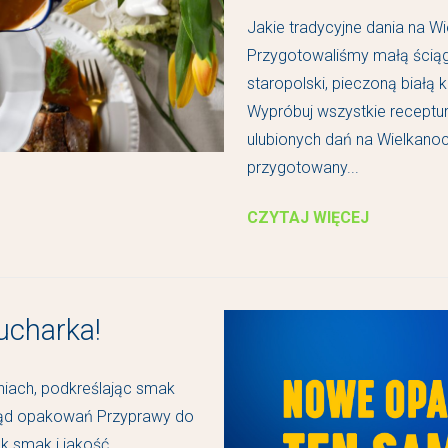
Jakie tradycyjne dania na W
Przygotowaliśmy małą ściąg
staropolski, pieczoną białą 
Wypróbuj wszystkie receptu
ulubionych dań na Wielkanoc
przygotowany...
CZYTAJ WIĘCEJ
ucharka!
hniach, podkreślając smak
gląd opakowań Przyprawy do
ak smak i jakość