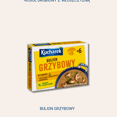
ROSÓŁ DROBIOWY Z WŁOSZCZYZNĄ
BULION GRZYBOWY