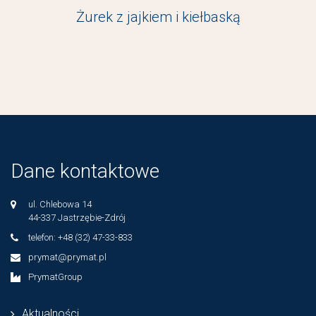
Żurek z jajkiem i kiełbaską
Dane kontaktowe
ul. Chlebowa 14
44-337 Jastrzębie-Zdrój
telefon: +48 (32) 47-33-833
prymat@prymat.pl
PrymatGroup
Aktualności