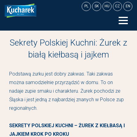
Skip
PL
SK
HU
CZ
EN
to
content
Sekrety Polskiej Kuchni: Żurek z
białą kiełbasą i jajkem
Podstawą żurku jest dobry zakwas. Taki zakwas
można samodzielnie przyrządzić w domu. To on
nadaje zupie smaku i charakteru. Żurek pochodzi ze
Śląska i jest jedną z najbardziej znanych w Polsce zup
regionalnych.
SEKRETY POLSKIEJ KUCHNI – ŻUREK Z KIEŁBASĄ I
JAJKIEM KROK PO KROKU