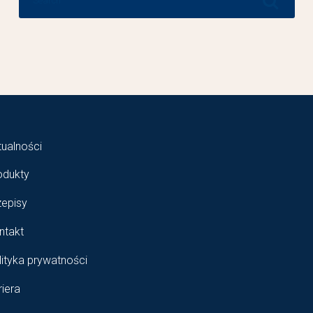
for:
tualności
odukty
zepisy
ntakt
lityka prywatności
riera