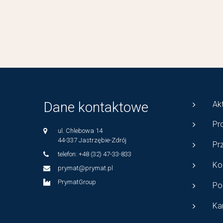
Dane kontaktowe
Ak
Pr
ul. Chlebowa 14
44-337 Jastrzębie-Zdrój
Pr
telefon: +48 (32) 47-33-833
Ko
prymat@prymat.pl
PrymatGroup
Po
Ka