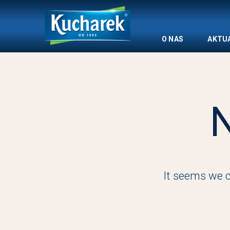
Skip
to
content
O NAS
AKTU
It seems we c