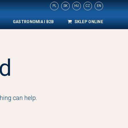
PL
SK
HU
CZ
EN
GASTRONOMIA I B2B
SKLEP ONLINE
d
hing can help.