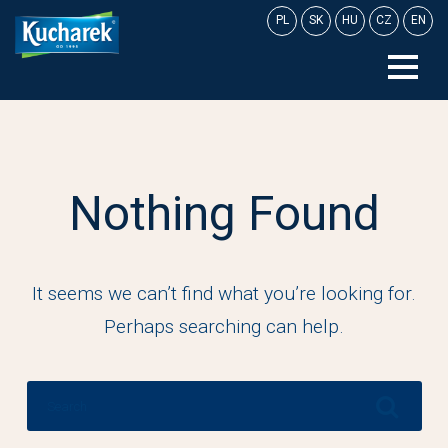
Skip
PL
SK
HU
CZ
EN
to
content
Nothing Found
It seems we can’t find what you’re looking for.
Perhaps searching can help.
Search
for: