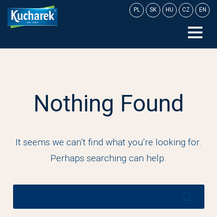
Skip
PL
SK
HU
CZ
EN
to
content
Nothing Found
It seems we can’t find what you’re looking for.
Perhaps searching can help.
Search
for: