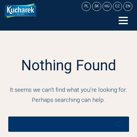
Skip
PL
SK
HU
CZ
EN
to
content
Nothing Found
It seems we can’t find what you’re looking for.
Perhaps searching can help.
Search
for: