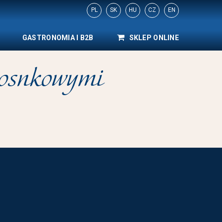
PL
SK
HU
CZ
EN
GASTRONOMIA I B2B
SKLEP ONLINE
zosnkowymi