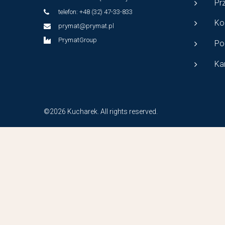
Pr
telefon: +48 (32) 47-33-833
Ko
prymat@prymat.pl
PrymatGroup
Po
Ka
©2026 Kucharek. All rights reserved.