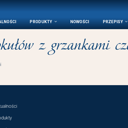
ALNOŚCI
PRODUKTY
NOWOŚCI
PRZEPISY
kułów z grzankami c
tualności
odukty