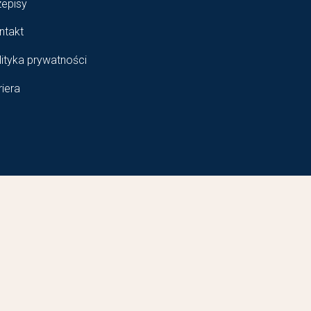
zepisy
ntakt
lityka prywatności
riera