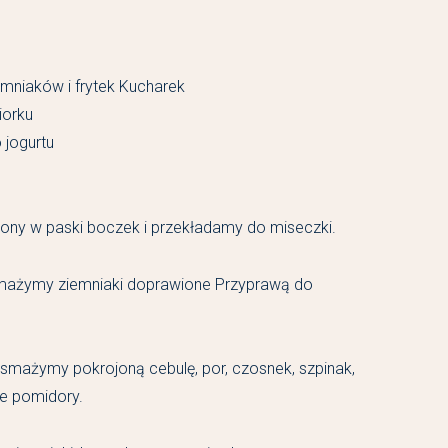
emniaków i frytek Kucharek
iorku
 jogurtu
jony w paski boczek i przekładamy do miseczki.
smażymy ziemniaki doprawione Przyprawą do
e smażymy pokrojoną cebulę, por, czosnek, szpinak,
e pomidory.