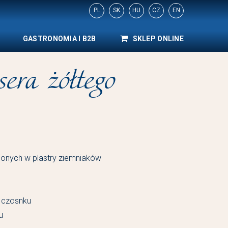
PL
SK
HU
CZ
EN
GASTRONOMIA I B2B
SKLEP ONLINE
era żółtego
jonych w plastry ziemniaków
i czosnku
u