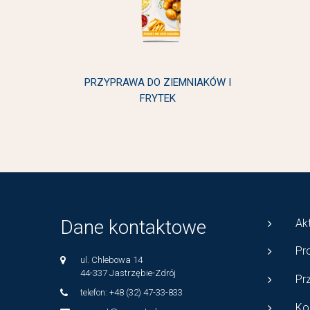
PRZYPRAWA DO ZIEMNIAKÓW I
FRYTEK
Dane kontaktowe
Ak
Pr
ul. Chlebowa 14
44-337 Jastrzębie-Zdrój
Pr
telefon: +48 (32) 47-33-833
Ko