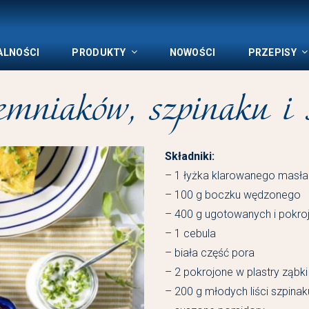
ALNOŚCI
PRODUKTY
NOWOŚCI
PRZEPISY
mniaków, szpinaku i s
Składniki:
– 1 łyżka klarowanego masła
– 100 g boczku wędzonego
– 400 g ugotowanych i pokro
– 1 cebula
– biała część pora
– 2 pokrojone w plastry ząbk
– 200 g młodych liści szpinak