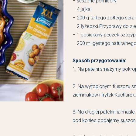
– suszone pomidory
– 4 jajka
– 200 g tartego żółtego sera
– 2 łyżeczki Przyprawy do zi
– 1 posiekany pęczek szczyp
– 200 ml gęstego naturalnego
Sposób przygotowania:
1. Na patelni smażymy pokro
2. Na wytopionym tłuszczu 
ziemniaków i frytek Kucharek.
3. Na drugiej patelni na maśl
pod koniec dodajemy suszon