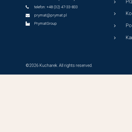
Pr
telefon: +48 (32) 47-33-833
Ko
prymat@prymat.pl
PrymatGroup
Po
Ka
©2026 Kucharek. All rights reserved.