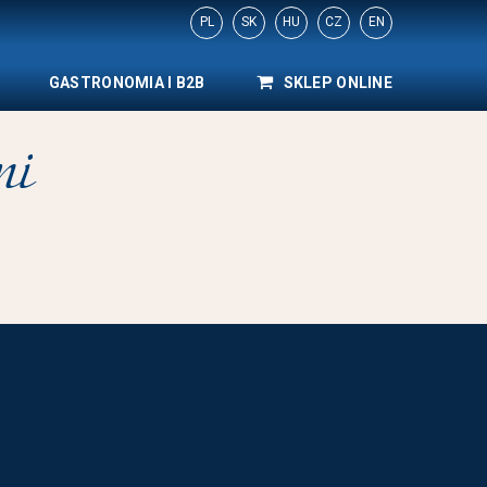
PL
SK
HU
CZ
EN
GASTRONOMIA I B2B
SKLEP ONLINE
mi