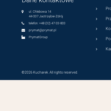
Pr
ul. Chlebowa 14
44-337 Jastrzębie-Zdrój
Pr
telefon: +48 (32) 47-33-833
Ko
prymat@prymat.pl
PrymatGroup
Po
Ka
©2026 Kucharek. All rights reserved.