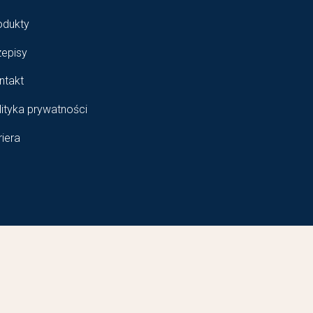
odukty
zepisy
ntakt
lityka prywatności
riera