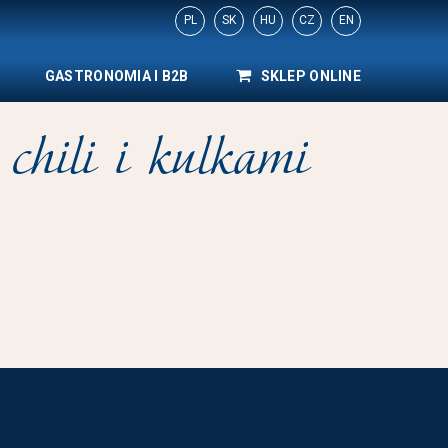
PL
SK
HU
CZ
EN
GASTRONOMIA I B2B
SKLEP ONLINE
chili i kulkami