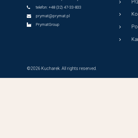
Pr
telefon: +48 (32) 47-33-833
Ko
prymat@prymat.pl
PrymatGroup
Po
Ka
©2026 Kucharek. All rights reserved.