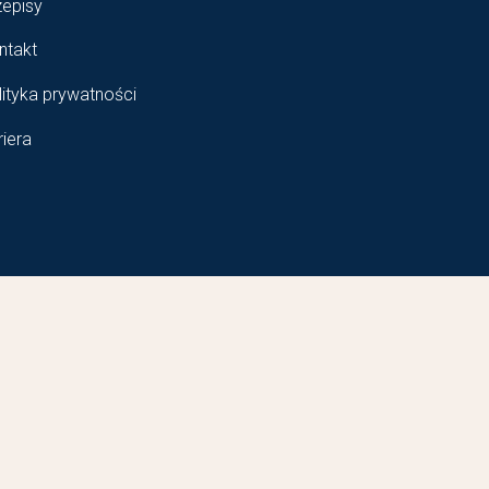
zepisy
ntakt
lityka prywatności
riera