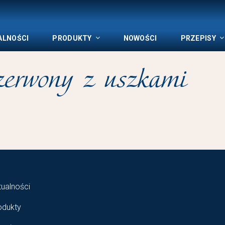
ALNOŚCI
PRODUKTY
NOWOŚCI
PRZEPISY
czerwony z uszkami
tualności
odukty