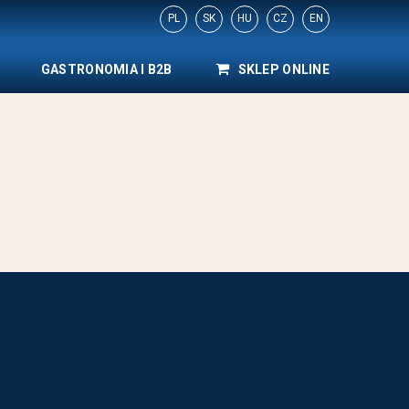
PL
SK
HU
CZ
EN
GASTRONOMIA I B2B
SKLEP ONLINE