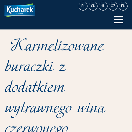
Skip
PL
SK
HU
CZ
EN
to
content
Karmelizowane
buraczki z
dodatkiem
wytrawnego wina
czerwonego