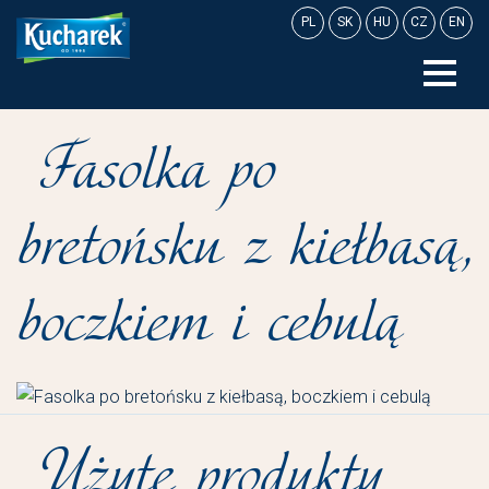
Skip
PL
SK
HU
CZ
EN
to
content
Fasolka po
bretońsku z kiełbasą,
boczkiem i cebulą
Użyte produkty