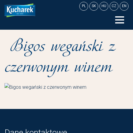
Skip
PL
SK
HU
CZ
EN
to
content
Bigos wegański z
czerwonym winem
Dane kontaktowe