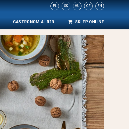
PL
SK
HU
CZ
EN
GASTRONOMIA I B2B
SKLEP ONLINE