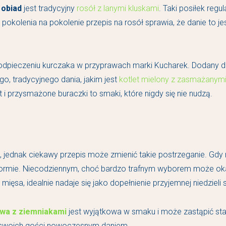
 obiad
jest tradycyjny
rosół z lanymi kluskami
. Taki posiłek reg
kolenia na pokolenie przepis na rosół sprawia, że danie to je
dpieczeniu kurczaka w przyprawach marki Kucharek. Dodany do 
go, tradycyjnego dania, jakim jest
kotlet mielony z zasmażanym
 przysmażone buraczki to smaki, które nigdy się nie nudzą.
m, jednak ciekawy przepis może zmienić takie postrzeganie. Gdy
 formie. Niecodziennym, choć bardzo trafnym wyborem może ok
ięsa, idealnie nadaje się jako dopełnienie przyjemnej niedzieli 
wa z ziemniakami
jest wyjątkowa w smaku i może zastąpić sta
 swoich gości nowoczesnym daniem.