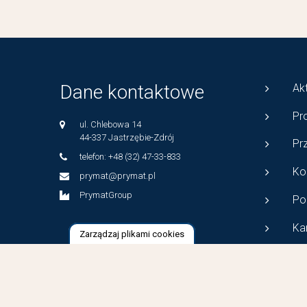
Dane kontaktowe
Ak
Pr
ul. Chlebowa 14
44-337 Jastrzębie-Zdrój
Pr
telefon: +48 (32) 47-33-833
Ko
prymat@prymat.pl
PrymatGroup
Po
Ka
Zarządzaj plikami cookies
©2026 Kucharek. All rights reserved.