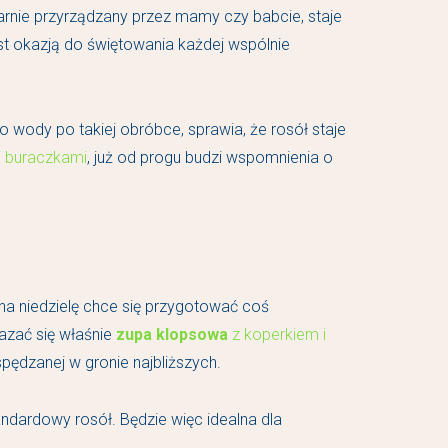
ularnie przyrządzany przez mamy czy babcie, staje
st okazją do świętowania każdej wspólnie
wody po takiej obróbce, sprawia, że rosół staje
i buraczkami
, już od progu budzi wspomnienia o
 na niedzielę chce się przygotować coś
azać się właśnie
zupa klopsowa
z koperkiem i
spędzanej w gronie najbliższych.
ndardowy rosół. Będzie więc idealna dla