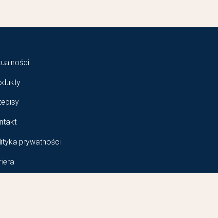
tualności
odukty
zepisy
ntakt
lityka prywatności
riera