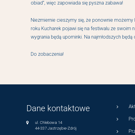
obiad”, więc zapowiada się pyszna zabawa!
Niezmiernie cieszymy się, że ponownie możemy b
roku Kucharek pojawi się na festiwalu ze swoim n
wygrania będą upominki. Na najmłodszych będą c
Do zobaczenia!
Dane kontaktowe
Ak
Pr
ul. Chlebowa 14
44-337 Jastrzębie-Zdrój
Pr