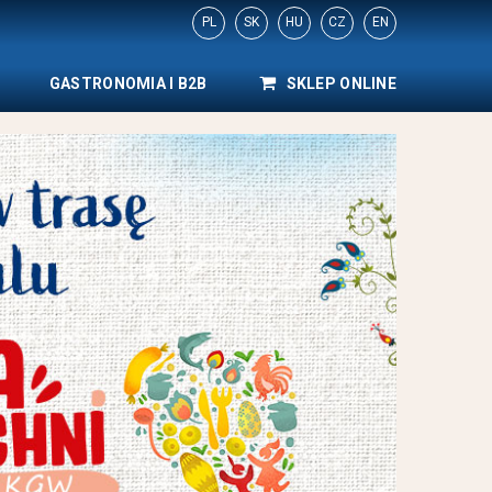
PL
SK
HU
CZ
EN
GASTRONOMIA I B2B
SKLEP ONLINE