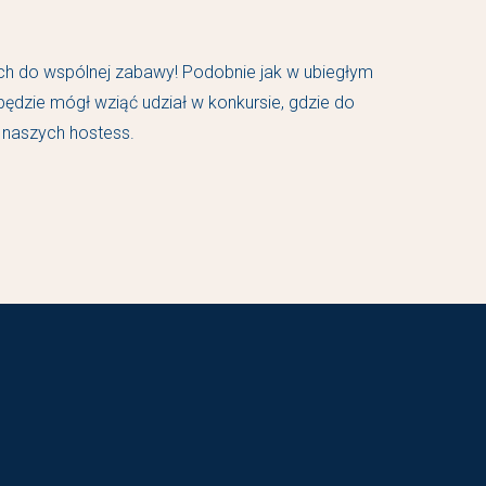
ch do wspólnej zabawy! Podobnie jak w ubiegłym
będzie mógł wziąć udział w konkursie, gdzie do
 naszych hostess.