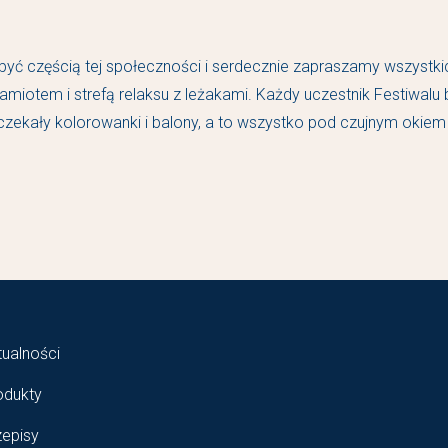
yć częścią tej społeczności i serdecznie zapraszamy wszystki
amiotem i strefą relaksu z leżakami. Każdy uczestnik Festiwalu 
zekały kolorowanki i balony, a to wszystko pod czujnym okiem
tualności
odukty
zepisy