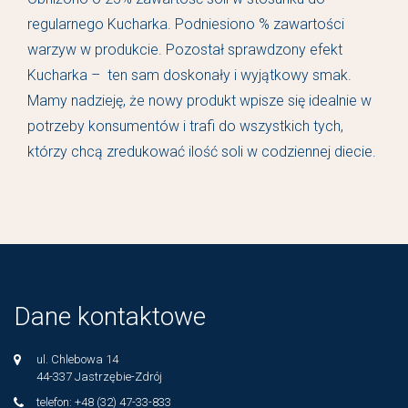
regularnego Kucharka. Podniesiono % zawartości
warzyw w produkcie. Pozostał sprawdzony efekt
Kucharka – ten sam doskonały i wyjątkowy smak.
Mamy nadzieję, że nowy produkt wpisze się idealnie w
potrzeby konsumentów i trafi do wszystkich tych,
którzy chcą zredukować ilość soli w codziennej diecie.
Dane kontaktowe
ul. Chlebowa 14
44-337 Jastrzębie-Zdrój
telefon: +48 (32) 47-33-833