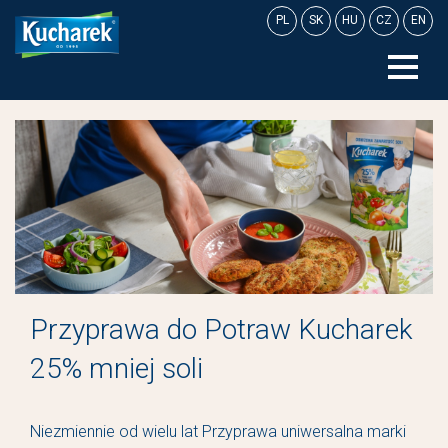
Skip
PL
SK
HU
CZ
EN
to
content
Przyprawa do Potraw Kucharek
25% mniej soli
Niezmiennie od wielu lat Przyprawa uniwersalna marki