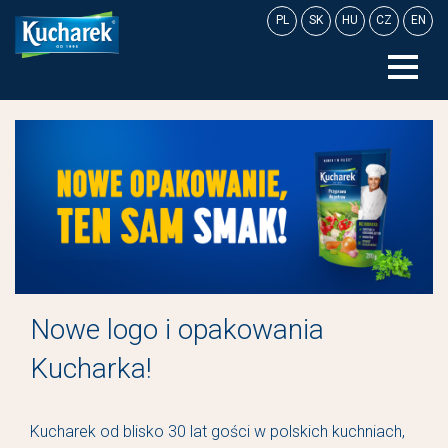
Skip
PL
SK
HU
CZ
EN
to
content
Nowe logo i opakowania
Kucharka!
Kucharek od blisko 30 lat gości w polskich kuchniach,