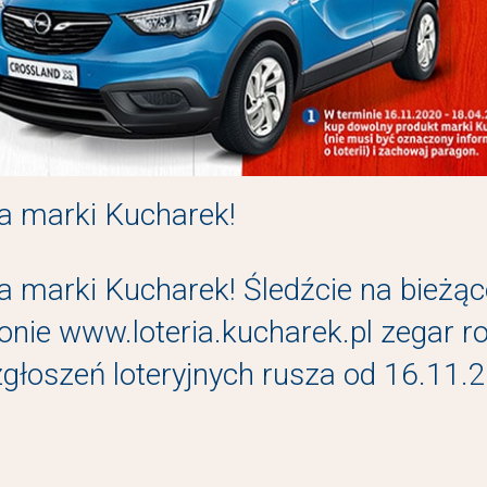
cia marki Kucharek!
cia marki Kucharek! Śledźcie na bieżą
onie www.loteria.kucharek.pl zegar r
zgłoszeń loteryjnych rusza od 16.11.