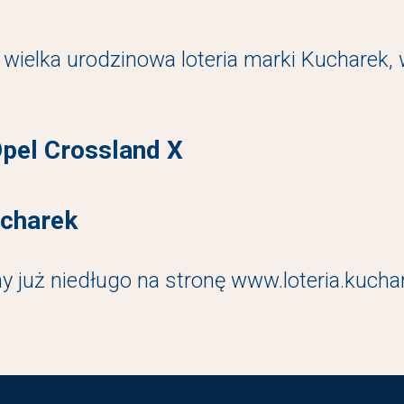
 wielka urodzinowa loteria marki Kucharek, 
Opel Crossland X
ucharek
 już niedługo na stronę
www.loteria.kuchar