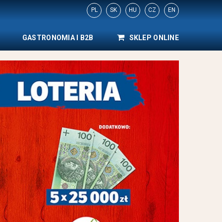
PL
SK
HU
CZ
EN
GASTRONOMIA I B2B
SKLEP ONLINE