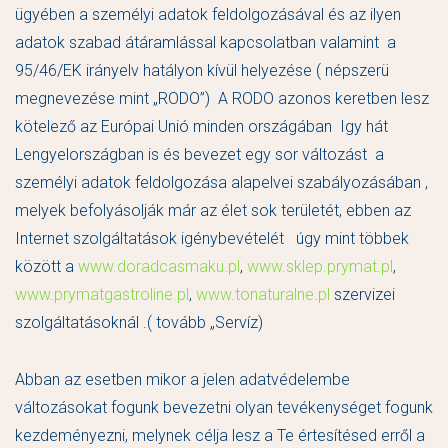
ügyében a személyi adatok feldolgozásával és az ilyen
adatok szabad átáramlással kapcsolatban valamint a
95/46/EK irányelv hatályon kívül helyezése ( népszerü
megnevezése mint „RODO”) A RODO azonos keretben lesz
kötelező az Európai Unió minden országában Igy hát
Lengyelországban is és bevezet egy sor változást a
személyi adatok feldolgozása alapelvei szabályozásában ,
melyek befolyásolják már az élet sok területét, ebben az
Internet szolgáltatások igénybevételét úgy mint többek
között a
www.doradcasmaku.pl
,
www.sklep.prymat.pl
,
www.prymatgastroline.pl
,
www.tonaturalne.pl
szervizei
szolgáltatásoknál .( tovább „Servíz)
Abban az esetben mikor a jelen adatvédelembe
változásokat fogunk bevezetni olyan tevékenységet fogunk
kezdeményezni, melynek célja lesz a Te értesítésed erről a