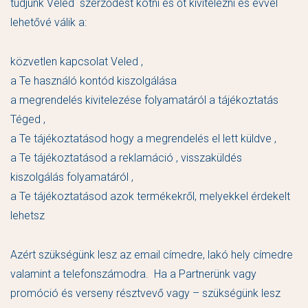
tudjunk Veled szerződést kötni és őt kivitelezni és evvel
lehetővé válik a:
közvetlen kapcsolat Veled ,
a Te használó kontód kiszolgálása
a megrendelés kivitelezése folyamatáról a tájékoztatás
Téged ,
a Te tájékoztatásod hogy a megrendelés el lett küldve ,
a Te tájékoztatásod a reklamáció , visszaküldés
kiszolgálás folyamatáról ,
a Te tájékoztatásod azok termékekről, melyekkel érdekelt
lehetsz
Azért szükségünk lesz az email címedre, lakó hely címedre
valamint a telefonszámodra. Ha a Partnerünk vagy
promóció és verseny résztvevő vagy – szükségünk lesz