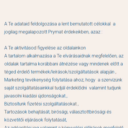
A Te adataid feldolgozása a lent bemutatott célokkal a
jogilag megalapozott Prymat érdekeikben, azaz :
A Te aktivitásod figyelése az oldalainkon
A tartalom alkalmazása a Te elvárásaidnak megfelelően, az
oldalak tartalma korábbani átnézése vagy mindenek előtt a
téged érdelő termékek/leírások/szolgáltatások alapján ,
Marketing tevékenység folytatása ahoz, hogy a szervízünk
saját szolgáltatásainkkal tudjál érdeklődni valamint tudjunk
javasolni kiadási újdonságokat.,
Biztosítunk fizetési szolgáltatásokat ,
Tartozások behajtását, birósági, választottbirósági és
közvetitői eljárások folytatását,
Az adóasítási jog valamint a könyvelési előírások megfelelő