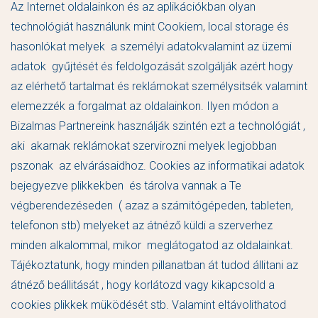
Az Internet oldalainkon és az aplikációkban olyan
technológiát használunk mint Cookiem, local storage és
hasonlókat melyek a személyi adatokvalamint az üzemi
adatok gyűjtését és feldolgozását szolgálják azért hogy
az elérhető tartalmat és reklámokat személysitsék valamint
elemezzék a forgalmat az oldalainkon. Ilyen módon a
Bizalmas Partnereink használják szintén ezt a technológiát ,
aki akarnak reklámokat szervirozni melyek legjobban
pszonak az elvárásaidhoz. Cookies az informatikai adatok
bejegyezve plikkekben és tárolva vannak a Te
végberendezéseden ( azaz a számitógépeden, tableten,
telefonon stb) melyeket az átnéző küldi a szerverhez
minden alkalommal, mikor meglátogatod az oldalainkat.
Tájékoztatunk, hogy minden pillanatban át tudod állitani az
átnéző beállitását , hogy korlátozd vagy kikapcsold a
cookies plikkek müködését stb. Valamint eltávolithatod