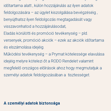
időtartama alatt , külön hozzájárulás az ilyen adatok
feldolgozására – az ügylet kiszolgálása bevégzéséig ,
benyújthatsz ilyen feldolgozás megtagadását vagy
visszavonhatod a hozzájárulásodat,
Eladás körülötti és promóció tevékenység – pld.
versenyek, promóció akciók – ezek az akciók időtartama
és elszámolása idejéig.
Működési tevékenység – a Prymat kötelessége elavulása
idejéig melyre kötelezi őt a RODO Rendelet valamint
megfelelő országos előírások ahoz hogy megmutatjuk a
személyi adatok feldolgozásában a tisztességet.
A személyi adatok biztonsága