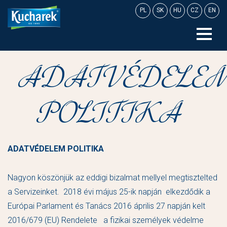
Skip
PL
SK
HU
CZ
EN
to
content
ADATVÉDELE
POLITIKA
ADATVÉDELEM POLITIKA
Nagyon köszönjük az eddigi bizalmat mellyel megtisztelted
a Servizeinket. 2018 évi május 25-ik napján elkezdődik a
Európai Parlament és Tanács 2016 április 27 napján kelt
2016/679 (EU) Rendelete a fizikai személyek védelme