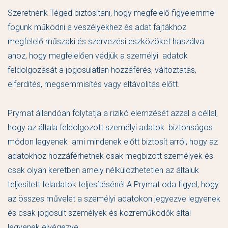
Szeretnénk Téged biztosítani, hogy megfelelő figyelemmel
fogunk működni a veszélyekhez és adat fajtákhoz
megfelelő műszaki és szervezési eszközöket haszálva
ahoz, hogy megfelelően védjük a személyi adatok
feldolgozását a jogosulatlan hozzáférés, változtatás,
elferdités, megsemmisítés vagy eltávolitás előtt.
Prymat állandóan folytatja a rizikó elemzését azzal a céllal,
hogy az általa feldolgozott személyi adatok biztonságos
módon legyenek ami mindenek előtt biztosít arról, hogy az
adatokhoz hozzáférhetnek csak megbizott személyek és
csak olyan keretben amely nélkülözhetetlen az általuk
teljesített feladatok teljesítésénél A Prymat oda figyel, hogy
az összes művelet a személyi adatokon jegyezve legyenek
és csak jogosult személyek és közreműködők által
legyenek elvégezve.