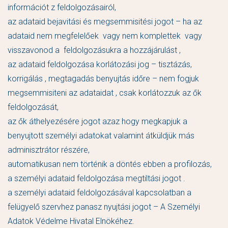
információt z feldolgozásairól,
az adataid bejavitási és megsemmisitési jogot – ha az
adataid nem megfelelőek vagy nem komplettek vagy
visszavonod a feldolgozásukra a hozzájárulást ,
az adataid feldolgozása korlátozási jog – tisztázás,
korrigálás , megtagadás benyujtás időre – nem fogjuk
megsemmisiteni az adataidat , csak korlátozzuk az ők
feldolgozását,
az ők áthelyezésére jogot azaz hogy megkapjuk a
benyujtott személyi adatokat valamint átküldjük más
adminisztrátor részére,
automatikusan nem történik a döntés ebben a profilozás,
a személyi adataid feldolgozása megtiltási jogot .
a személyi adataid feldolgozásával kapcsolatban a
felügyelő szervhez panasz nyujtási jogot – A Személyi
Adatok Védelme Hivatal Elnökéhez.