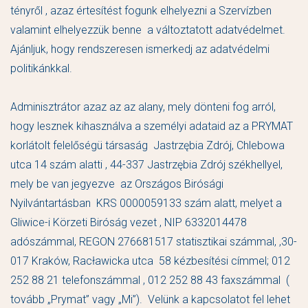
tényről , azaz értesítést fogunk elhelyezni a Szervízben
valamint elhelyezzük benne a változtatott adatvédelmet.
Ajánljuk, hogy rendszeresen ismerkedj az adatvédelmi
politikánkkal.
Adminisztrátor azaz az az alany, mely dönteni fog arról,
hogy lesznek kihasználva a személyi adataid az a PRYMAT
korlátolt felelőségü társaság Jastrzębia Zdrój, Chlebowa
utca 14 szám alatti , 44-337 Jastrzębia Zdrój székhellyel,
mely be van jegyezve az Országos Birósági
Nyilvántartásban KRS 0000059133 szám alatt, melyet a
Gliwice-i Körzeti Biróság vezet , NIP 6332014478
adószámmal, REGON 276681517 statisztikai számmal, ,30-
017 Kraków, Racławicka utca 58 kézbesítési címmel; 012
252 88 21 telefonszámmal , 012 252 88 43 faxszámmal (
tovább „Prymat” vagy „Mi”). Velünk a kapcsolatot fel lehet