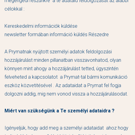
megengedi részünkre a te adataid feldolgozását az alábbi
célokkal :
Kereskedelmi információk küldése
newsletter formában információ küldés Részedre
A Prymatnak nyújtott személyi adatok feldolgozási
hozzájárulást minden pillanatban visszavonhatod, olyan
könnyen mint ahogy a hozzájárulást tetted, úgyszintén
felveheted a kapcsolatot a Prymat-tal bármi komunikáció
eszköz közvetitésével . Az adataidat a Prymat fel fogja
dolgozni addig, mig nem vonod vissza a hozzájárulásodat.
Miért van szükségünk a Te személyi adataidra ?
Igényeljük, hogy add meg a személyi adataidat ahoz hogy