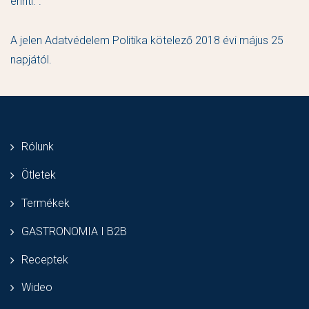
érinti. .
A jelen Adatvédelem Politika kötelező 2018 évi május 25
napjától.
Rólunk
Ötletek
Termékek
GASTRONOMIA I B2B
Receptek
Wideo